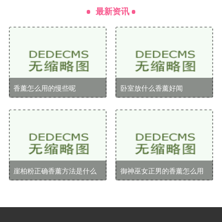
最新资讯
补充精油的操作步骤
一旦你获得了精油，补充的过程非常简单
打开香薰瓶界面：找到你的香薰瓶，点击进入。
香薰怎么用的慢些呢
卧室放什么香薰好闻
选择精油：在界面中，你会看到当前瓶中剩余的精
油量及已存的精油种类。选择你想要添加的精油。
点击补充：确认选择后，点击补充按钮，系统会自
动将你选择的精油添加到香薰瓶中。
香薰瓶的使用技巧
崖柏粉正确香薰方法是什么
御神巫女正男的香薰怎么用
根据环境选择精油
不同的精油具有不同的效果