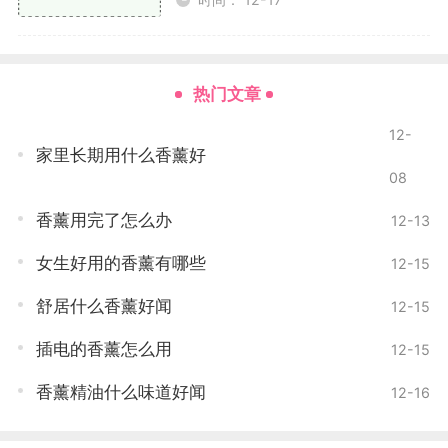
告，不要错过机会。
DIY精油
热门文章
如果你在游戏中有一定的资源积累，可以尝试制作
12-
自己的精油。制作精油通常需要以下材料
家里长期用什么香薰好
08
植物材料：如花瓣、草叶等，可以通过种植或任务
获得。
香薰用完了怎么办
12-13
女生好用的香薰有哪些
12-15
基础油：如橄榄油、杏仁油等，通常在商店中可以
购买。
舒居什么香薰好闻
12-15
香料：可以通过探险或完成特定任务获得。
插电的香薰怎么用
12-15
在游戏中找到合适的配方，根据材料的不同，制作
香薰精油什么味道好闻
12-16
出不同类型的精油。玫瑰香油可以提升角色的魅力，而
薄荷香油则有助于提高角色的精力。