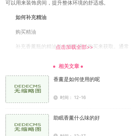
可以用来装饰房间，提升整体环境的舒适感。
如何补充精油
购买精油
补充香薰瓶的精油首先需要通过购买来获取。通常
点击加载全部>>
可以在以下几个地方购买
相关文章
商店：游戏中的商店会定期更新货物，精油种类繁
多，价格也有所不同。你需要根据自己的游戏经济情况
香薰是如何使用的呢
进行选择。
时间： 12-16
任务奖励：某些任务完成后，系统会给予玩家精油
作为奖励。积极参与活动和任务可以帮助你积累资源。
助眠香薰什么味的好
活动：游戏中会不定期推出各种活动，例如节日活
动，通常会提供免费的精油或折扣。时刻关注活动公
时间： 12-17