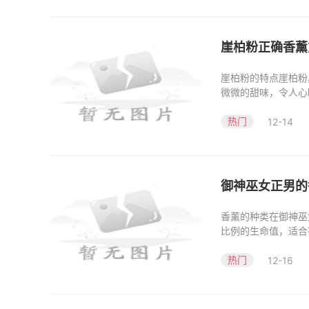
崖柏粉正确香薰
崖柏粉的特点崖柏粉
微微的甜味，令人心
崖
热门
12-14
御神巫女正男的
香薰的种类在御神巫
比例的生命值，适合
薰
热门
12-16