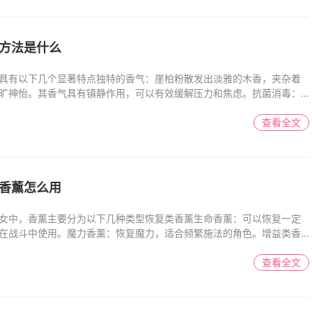
方法是什么
具有以下几个显著特点独特的香气：崖柏粉散发出淡雅的木香，夹杂着
旷神怡。其香气具有镇静作用，可以有效缓解压力和焦虑。抗菌消毒：
查看全文
香薰怎么用
女中，香薰主要分为以下几种类型恢复类香薰生命香薰：可以恢复一定
在战斗中使用。魔力香薰：恢复魔力，适合频繁施法的角色。增益类香
查看全文