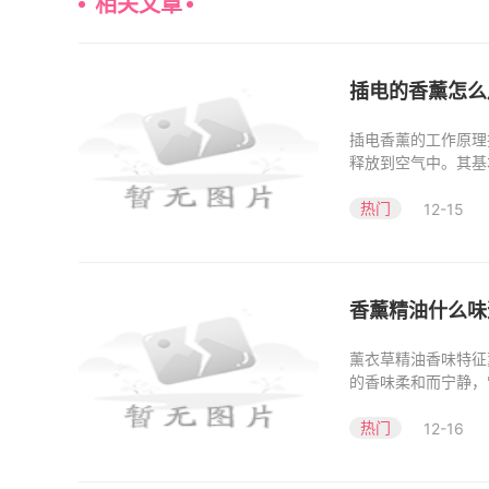
相关文章
插电的香薰怎么
插电香薰的工作原理
释放到空气中。其基
水
热门
12-15
香薰精油什么味
薰衣草精油香味特征
的香味柔和而宁静，
有
热门
12-16