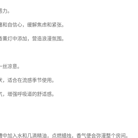
惑力。
绪和自信心，缓解焦虑和紧张。
香薰灯中添加，营造浪漫氛围。
一丝凉意。
状，适合在流感季节使用。
气，增强呼吸道的舒适感。
槽中加入水和几滴精油，点燃蜡烛，香气便会弥漫整个房间。