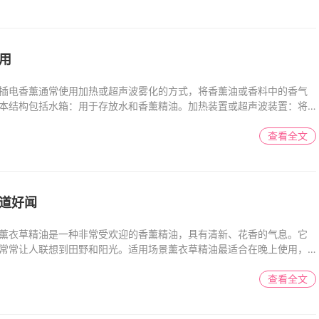
用
插电香薰通常使用加热或超声波雾化的方式，将香薰油或香料中的香气
本结构包括水箱：用于存放水和香薰精油。加热装置或超声波装置：将
查看全文
道好闻
薰衣草精油是一种非常受欢迎的香薰精油，具有清新、花香的气息。它
常常让人联想到田野和阳光。适用场景薰衣草精油最适合在晚上使用，
查看全文