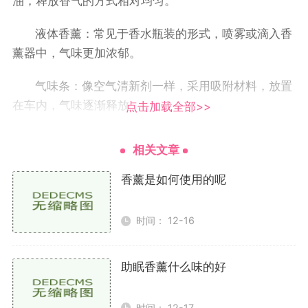
油，释放香气的方式相对均匀。
液体香薰：常见于香水瓶装的形式，喷雾或滴入香
薰器中，气味更加浓郁。
气味条：像空气清新剂一样，采用吸附材料，放置
在车内，气味逐渐释放。
点击加载全部>>
车载香薰机：通过加热或超声波技术将香氛扩散，
相关文章
适合喜欢使用多种香味的人。
香薰是如何使用的呢
不同的类型适合不同的使用场景和个人偏好，您可
以根据自身需求选择合适的香薰类型。
时间： 12-16
清淡好闻的香味推荐
助眠香薰什么味的好
清新柠檬
时间： 12-17