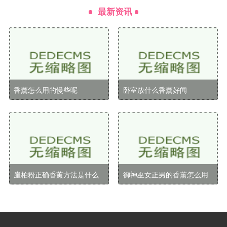
绿茶香气清淡自然，带有一丝淡淡的植物气息。它
最新资讯
不仅让人放松，还能改善车内空气质量，非常适合喜欢
自然气息的人群。
海洋风
海洋风香薰常常带有微盐和清新的感觉，仿佛置身
香薰怎么用的慢些呢
卧室放什么香薰好闻
于海边。这个味道清新自然，可以让人感受到舒适与放
松，特别适合在炎热的夏天使用。
橙花
橙花的香气甜美而不腻，清新怡人。它能够让人感
到愉悦和放松，非常适合与家人或朋友一同出行时使
崖柏粉正确香薰方法是什么
御神巫女正男的香薰怎么用
用，营造轻松的氛围。
选择香薰的技巧