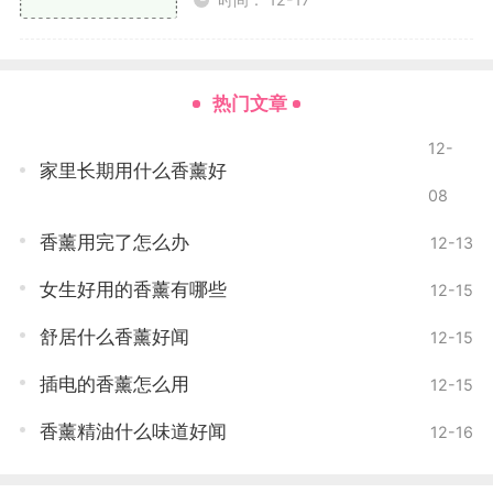
柠檬的清新气息能够有效中和车内的异味，让车内
充满生机。柠檬香薰的酸甜味道令人心情愉悦，同时还
具有一定的提神醒脑的效果，适合长途驾驶时使用。
热门文章
薰衣草
12-
薰衣草的香气柔和而宁静，能够缓解压力和焦虑，
家里长期用什么香薰好
08
适合忙碌一天后的放松时刻。在车内放上一小包薰衣草
香包，可以让车主在驾驶过程中感到放松与安宁。
香薰用完了怎么办
12-13
清新薄荷
女生好用的香薰有哪些
12-15
薄荷的清凉感让人倍感清新，尤其是在夏季，薄荷
舒居什么香薰好闻
12-15
香薰能够迅速驱散车内的闷热感。它的清香还可以帮助
插电的香薰怎么用
12-15
提神醒脑，非常适合疲惫的驾驶者。
香薰精油什么味道好闻
12-16
绿茶