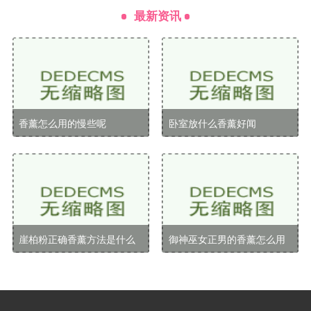
力，帮助我们放松身心，改善睡眠质量。
最新资讯
提升专注力
薄荷和迷迭香等香薰有助于提高注意力和记忆力，
适合在学习或工作时使用。
香薰怎么用的慢些呢
卧室放什么香薰好闻
改善情绪
柑橘类香薰（如橙子、柠檬）可以提升人的愉悦
感，驱散消极情绪，适合在家庭聚会或与朋友相处时使
用。
驱虫效果
崖柏粉正确香薰方法是什么
御神巫女正男的香薰怎么用
一些香薰如香葱、香樟等具有天然驱虫的功效，可
以用来保护家居环境。