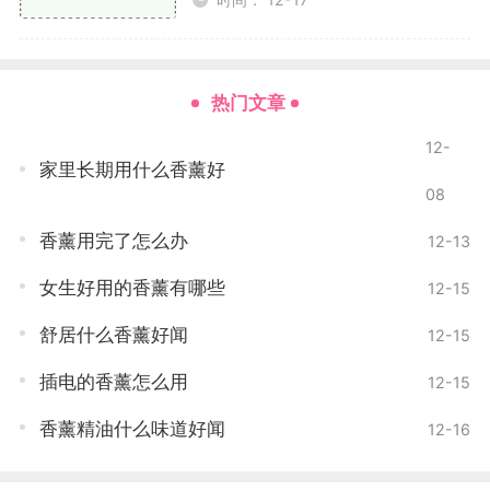
香氛机通过超声波或加热的方式将香薰油变成细腻
的雾气，迅速弥漫整个空间。相较于蜡烛和香薰棒，香
氛机的控制更加灵活，适合各种场合使用。
热门文章
香包
12-
家里长期用什么香薰好
08
香包是将香料和植物干花装入小袋中，可以放置在
衣柜、鞋柜、车内等地方，起到驱虫和除臭的作用。
香薰用完了怎么办
12-13
香薰的功效
女生好用的香薰有哪些
12-15
不同的香薰具有不同的功效，选择合适的香薰可以
舒居什么香薰好闻
12-15
帮助我们改善情绪、提升健康。
插电的香薰怎么用
12-15
缓解压力
香薰精油什么味道好闻
12-16
如薰衣草和洋甘菊等香薰能够有效缓解焦虑和压