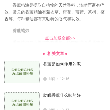
香薰精油是提取自植物的天然香料，浓缩而富有疗
效。常见的香薰精油有薰衣草、橙花、薄荷、茶树、檀
香等。每种精油都有其独特的香气和功效。
香薰蜡烛
点击加载全部>>
香薰蜡烛在点燃时释放香气，给空间增添温暖的氛
围。它不仅能提供香味，还能营造出浪漫和放松的环
相关文章
境。常见品牌有YANKEE CANDLE、BOUGIE等。
香薰是如何使用的呢
香薰棒
时间： 12-16
香薰棒是一种通过竹签将香薰油渗透到空气中的产
品。它的香气持久，适合长时间使用。常见品牌有
MILLEFIORI等。
助眠香薰什么味的好
香氛机
时间： 12-17